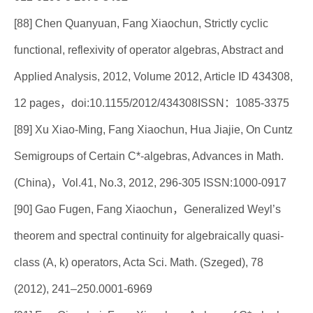
[88] Chen Quanyuan, Fang Xiaochun, Strictly cyclic
functional, reflexivity of operator algebras, Abstract and
Applied Analysis, 2012, Volume 2012, Article ID 434308,
12 pages，doi:10.1155/2012/434308ISSN：1085-3375
[89] Xu Xiao-Ming, Fang Xiaochun, Hua Jiajie, On Cuntz
Semigroups of Certain C*-algebras, Advances in Math.
(China)，Vol.41, No.3, 2012, 296-305 ISSN:1000-0917
[90] Gao Fugen, Fang Xiaochun，Generalized Weyl’s
theorem and spectral continuity for algebraically quasi-
class (A, k) operators, Acta Sci. Math. (Szeged), 78
(2012), 241–250.0001-6969