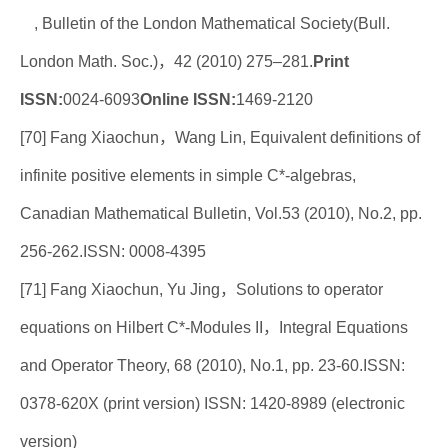
, Bulletin of the London Mathematical Society(Bull.
London Math. Soc.)，42 (2010) 275–281.
Print
ISSN:
0024-6093
Online ISSN:
1469-2120
[70] Fang Xiaochun，Wang Lin, Equivalent definitions of
infinite positive elements in simple C*-algebras,
Canadian Mathematical Bulletin, Vol.53 (2010), No.2, pp.
256-262.ISSN: 0008-4395
[71] Fang Xiaochun, Yu Jing，Solutions to operator
equations on Hilbert C*-Modules II，Integral Equations
and Operator Theory, 68 (2010), No.1, pp. 23-60.ISSN:
0378-620X (print version) ISSN: 1420-8989 (electronic
version)