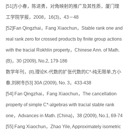
[51]方小春，陈进勇，对角映射的推广及其性质，厦门理
工学院学报，2008，16(3)，43－48
[52]Fan Qingzhai，Fang Xiaochun，Stable rank one and
real rank zero for crossed products by finite group actions
with the tracial Rokhlin property，Chinese Ann. of Math.
(B)，30 (2009), No.2, 179-186
数学年刊，(II),理论K-代数的扩张代数的C*-纯无限单,方小
春,刘树冬[53] 30A (2009), No. 3，433-438
[54] Fan Qingzhai，Fang Xiaochun，The cancellation
property of simple C*-algebras with tracial stable rank
one，Advances in Math. (China)，38 (2009), No.1, 69-74
[55] Fang Xiaochun，Zhao Yile, Approximately isometric