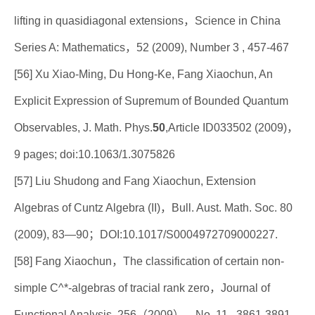
lifting in quasidiagonal extensions，Science in China
Series A: Mathematics，52 (2009), Number 3 , 457-467
[56] Xu Xiao-Ming, Du Hong-Ke, Fang Xiaochun, An
Explicit Expression of Supremum of Bounded Quantum
Observables, J. Math. Phys.
50
,Article ID033502 (2009)，
9 pages; doi:10.1063/1.3075826
[57] Liu Shudong and Fang Xiaochun, Extension
Algebras of Cuntz Algebra (II)，Bull. Aust. Math. Soc. 80
(2009), 83—90；DOI:10.1017/S0004972709000227.
[58] Fang Xiaochun，The classification of certain non-
simple C^*-algebras of tracial rank zero，Journal of
Functional Analysis, 256（2009），No. 11 , 3861-3891