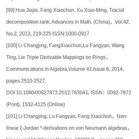
[99] Hua Jiajie, Fang Xiaochun, Xu Xiao-Ming, Tracial
decomposition rank, Advances in Math. (China)，Vol.42,
No.2, 2013, 219-225 ISSN:1000-0917
[100] Li Changjing, FangXiaochun,Lu Fangyan, Wang
Ting, Lie Triple Derivable Mappings on Rings，
Communications in Algebra,Volume 42,Issue 6, 2014,
pages 2510-2527,
DOI 10.1080/00927872.2012.763041, ISSN：0092-7872
(Print), 1532-4125 (Online)
[101] Li Changjing, Lu Fangyan, Fang Xiaochun，Non-
linear ξ-Jordan *-derivations on von Neumann algebras，