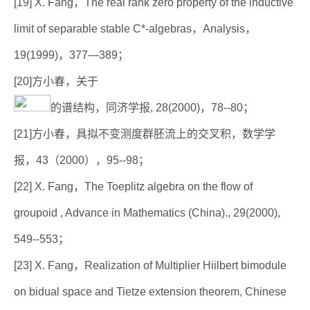
[19] X. Fang，The real rank zero property of the inductive
limit of separable stable C*-algebras，Analysis，
19(1999)，377—389；
[20]方小春，关于
的谱结构，同济学报, 28(2000)，78--80；
[21]方小春，具拟不变测度群胚流上的交叉积，数学学
报，43（2000），95--98；
[22] X. Fang，The Toeplitz algebra on the flow of
groupoid , Advance in Mathematics (China)., 29(2000),
549--553；
[23] X. Fang，Realization of Multiplier Hiilbert bimodule
on bidual space and Tietze extension theorem, Chinese