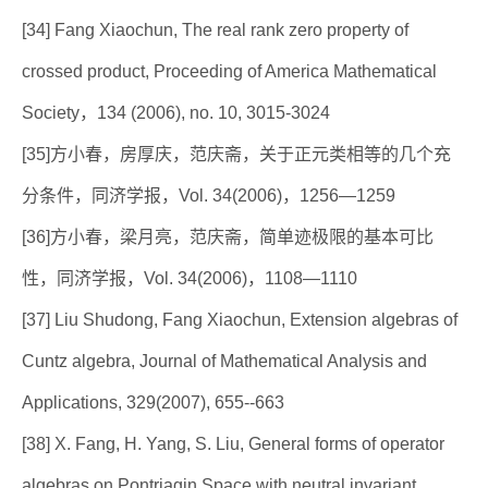
[34] Fang Xiaochun, The real rank zero property of
crossed product, Proceeding of America Mathematical
Society，134 (2006), no. 10, 3015-3024
[35]方小春，房厚庆，范庆斋，关于正元类相等的几个充
分条件，同济学报，Vol. 34(2006)，1256—1259
[36]方小春，梁月亮，范庆斋，简单迹极限的基本可比
性，同济学报，Vol. 34(2006)，1108—1110
[37] Liu Shudong, Fang Xiaochun, Extension algebras of
Cuntz algebra, Journal of Mathematical Analysis and
Applications, 329(2007), 655--663
[38] X. Fang, H. Yang, S. Liu, General forms of operator
algebras on Pontrjagin Space with neutral invariant