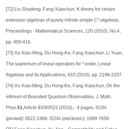
[72] Liu Shudong, Fang Xiaochun, K-theory for certain
extension algebras of purely infinite simple C*-algebras,
Proceedings - Mathematical Sciences, 120 (2010), No.4,
pp. 409-416.
[73] Xu Xiao-Ming, Du Hong-Ke, Fang Xiaochun, Li Yuan,
The supremum of linear operators for *-order, Linear
Algebras and Its Applications, 433 (2010), pp. 2198-2207.
[74] Xu Xiao-Ming, Du Hong-Ke, Fang Xiaochun, On the
infimum of Bounded Quantum Observables, J. Math.
Phys.
51
,Article ID093522 (2010)，4 pages. ISSN
(printed): 0022-2488. ISSN (electronic): 1089-7658.