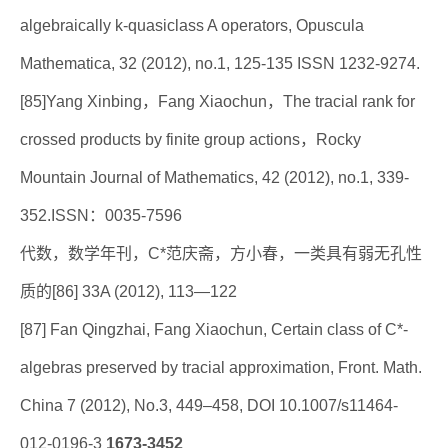
algebraically k-quasiclass A operators, Opuscula
Mathematica, 32 (2012), no.1, 125-135 ISSN 1232-9274.
[85]Yang Xinbing，Fang Xiaochun，The tracial rank for
crossed products by finite group actions，Rocky
Mountain Journal of Mathematics, 42 (2012), no.1, 339-
352.ISSN：0035-7596
代数，数学年刊，C*范庆斋，方小春，一类具有弱无孔性
质的[86] 33A (2012), 113—122
[87] Fan Qingzhai, Fang Xiaochun, Certain class of C*-
algebras preserved by tracial approximation, Front. Math.
China 7 (2012), No.3, 449–458, DOI 10.1007/s11464-
012-0196-3
1673-3452