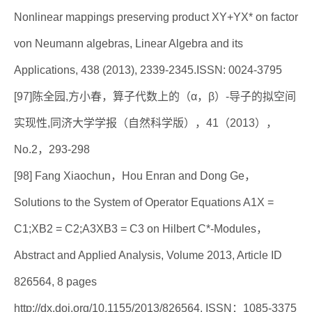
Nonlinear mappings preserving product XY+YX* on factor
von Neumann algebras, Linear Algebra and its
Applications, 438 (2013), 2339-2345.ISSN: 0024-3795
[97]陈全园,方小春，算子代数上的（α，β）-导子的拟空间
实现性,同济大学学报（自然科学版），41（2013），
No.2，293-298
[98] Fang Xiaochun，Hou Enran and Dong Ge，
Solutions to the System of Operator Equations A1X =
C1;XB2 = C2;A3XB3 = C3 on Hilbert C*-Modules，
Abstract and Applied Analysis, Volume 2013, Article ID
826564, 8 pages
http://dx.doi.org/10.1155/2013/826564, ISSN：1085-3375