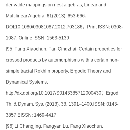
derivable mappings on nest algebras, Linear and
Multilinear Algebra, 61(2013), 653-666，
DOI:10.1080/03081087.2012.703186，Print ISSN: 0308-
1087. Online ISSN: 1563-5139
[95] Fang Xiaochun, Fan Qingzhai, Certain properties for
crossed products by automorphisms with a certain non-
simple tracial Rokhlin property, Ergodic Theory and
Dynamical Systems,
http://dx.doi.org/10.1017/S0143385712000430；Ergod.
Th. & Dynam. Sys. (2013), 33, 1391–1400.ISSN: 0143-
3857 EISSN: 1469-4417
[96] Li Changjing, Fangyan Lu, Fang Xiaochun,