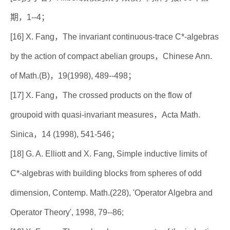
期，1--4；
[16] X. Fang，The invariant continuous-trace C*-algebras
by the action of compact abelian groups，Chinese Ann.
of Math.(B)，19(1998), 489--498；
[17] X. Fang，The crossed products on the flow of
groupoid with quasi-invariant measures，Acta Math.
Sinica，14 (1998), 541-546；
[18] G. A. Elliott and X. Fang, Simple inductive limits of
C*-algebras with building blocks from spheres of odd
dimension, Contemp. Math.(228), 'Operator Algebra and
Operator Theory', 1998, 79--86;