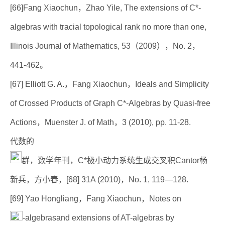
[66]Fang Xiaochun，Zhao Yile, The extensions of C*-
algebras with tracial topological rank no more than one,
Illinois Journal of Mathematics, 53（2009），No. 2，
441-462。
[67] Elliott G. A.，Fang Xiaochun，Ideals and Simplicity
of Crossed Products of Graph C*-Algebras by Quasi-free
Actions，Muenster J. of Math，3 (2010), pp. 11-28.
代数的
群，数学年刊，C*极小动力系统生成交叉积Cantor杨
新兵，方小春，[68] 31A (2010)，No. 1, 119—128.
[69] Yao Hongliang，Fang Xiaochun，Notes on
-algebrasand extensions of AT-algebras by