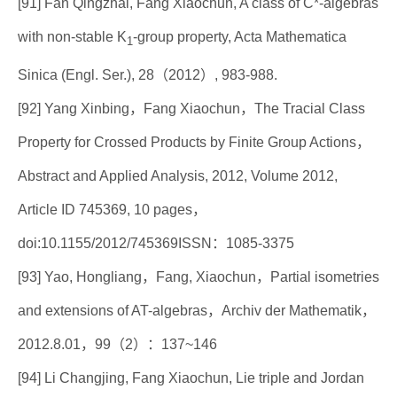
[91] Fan Qingzhai, Fang Xiaochun, A class of C*-algebras
with non-stable K
-group property, Acta Mathematica
1
Sinica (Engl. Ser.), 28（2012）, 983-988.
[92] Yang Xinbing，Fang Xiaochun，The Tracial Class
Property for Crossed Products by Finite Group Actions，
Abstract and Applied Analysis, 2012, Volume 2012,
Article ID 745369, 10 pages，
doi:10.1155/2012/745369ISSN：1085-3375
[93] Yao, Hongliang，Fang, Xiaochun，Partial isometries
and extensions of AT-algebras，Archiv der Mathematik，
2012.8.01，99（2）：137~146
[94] Li Changjing, Fang Xiaochun, Lie triple and Jordan