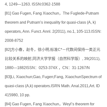
4, 1249—1263. ISSN:0362-1588
[81] Gao Fugen, Fang Xiaochun，The Fuglede-Putnam
theorem and Putnam’s inequality for quasi-class (A, k)
operators, Ann. Funct. Annl. 2(2011), no.1, 105-113.ISSN:
2008-8752
[82]方小春，赵冬，徐小明,标准C*－代数间保持一类正元
比较关系的映射,同济大学学报（自然科学版）, 39(2011),
1880—1882ISSN：0253-374X ，CN：31-1267/N
[83]Li, Xiaochun;Gao, Fugen;Fang, XiaochunSpectrum of
quasi-class (A,k) operators.ISRN Math. Anal.2011,Art. ID
415980, 10 pp.
[84] Gao Fugen, Fang Xiaochun，Weyl’s theorem for