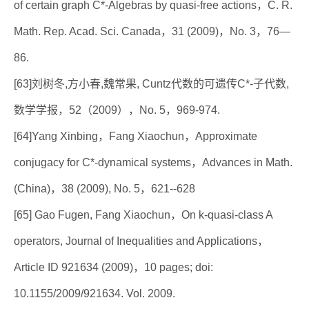
of certain graph C*-Algebras by quasi-free actions，C. R.
Math. Rep. Acad. Sci. Canada，31 (2009)，No. 3，76—
86.
[63]刘树冬,方小春,魏常果, Cuntz代数的可遗传C*-子代数,
数学学报，52（2009），No. 5，969-974.
[64]Yang Xinbing，Fang Xiaochun，Approximate
conjugacy for C*-dynamical systems，Advances in Math.
(China)，38 (2009), No. 5，621--628
[65] Gao Fugen, Fang Xiaochun，On k-quasi-class A
operators, Journal of Inequalities and Applications，
Article ID 921634 (2009)，10 pages; doi:
10.1155/2009/921634. Vol. 2009.