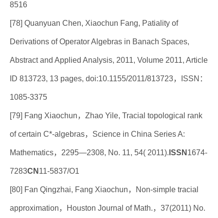
8516
[78] Quanyuan Chen, Xiaochun Fang, Patiality of
Derivations of Operator Algebras in Banach Spaces,
Abstract and Applied Analysis, 2011, Volume 2011, Article
ID 813723, 13 pages, doi:10.1155/2011/813723，ISSN：
1085-3375
[79] Fang Xiaochun，Zhao Yile, Tracial topological rank
of certain C*-algebras，Science in China Series A:
Mathematics，2295—2308, No. 11, 54( 2011).
ISSN
1674-
7283
CN
11-5837/O1
[80] Fan Qingzhai, Fang Xiaochun，Non-simple tracial
approximation，Houston Journal of Math.，37(2011) No.