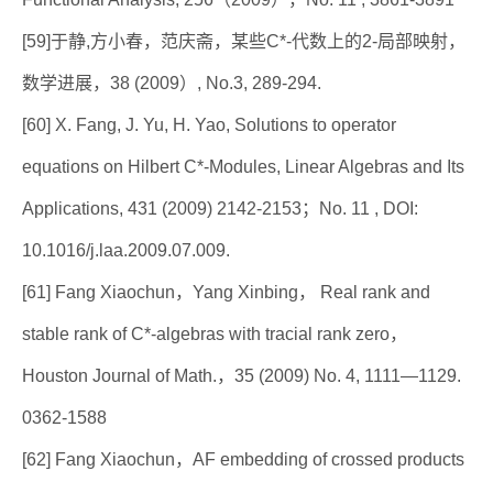
[59]于静,方小春，范庆斋，某些C*-代数上的2-局部映射，
数学进展，38 (2009）, No.3, 289-294.
[60] X. Fang, J. Yu, H. Yao, Solutions to operator
equations on Hilbert C*-Modules, Linear Algebras and Its
Applications, 431 (2009) 2142-2153；No. 11 , DOI:
10.1016/j.laa.2009.07.009.
[61] Fang Xiaochun，Yang Xinbing， Real rank and
stable rank of C*-algebras with tracial rank zero，
Houston Journal of Math.，35 (2009) No. 4, 1111—1129.
0362-1588
[62] Fang Xiaochun，AF embedding of crossed products