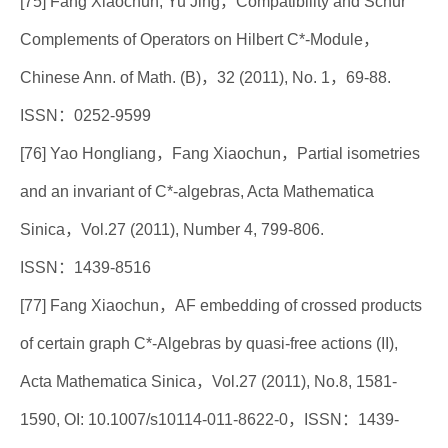
[75] Fang Xiaochun, Yu Jing，Compatibility and Schur
Complements of Operators on Hilbert C*-Module，
Chinese Ann. of Math. (B)，32 (2011), No. 1，69-88.
ISSN：0252-9599
[76] Yao Hongliang，Fang Xiaochun，Partial isometries
and an invariant of C*-algebras, Acta Mathematica
Sinica，Vol.27 (2011), Number 4, 799-806.
ISSN：1439-8516
[77] Fang Xiaochun，AF embedding of crossed products
of certain graph C*-Algebras by quasi-free actions (II),
Acta Mathematica Sinica，Vol.27 (2011), No.8, 1581-
1590, OI: 10.1007/s10114-011-8622-0，ISSN：1439-