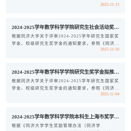
2025-11-13
一为2253600 赵 蕊2254243 毛宇飞2350331
王...
2024-2025学年数学科学学院研究生社会活动奖学金拟获奖名单公示
根据同济大学关于评审2024-2025学年研究生国家奖
学金、校级研究生奖学金的通知要求，参照《同济大
2025-11-10
学数学科学学院研究生国家奖学金评定实施细则
（2025年修订）》《同济大学数学科学学院研究生
优秀学生奖学金评审实施细则（2025年修订）》等
2024-2025学年数学科学学院研究生奖学金拟推荐名单（第二批）公示
文件，经学生申请、班级评议、学院初审、学院评
审，现将获得研究生社会活动奖学金人员名单公示如
根据同济大学关于评审2024-2025学年研究生国家奖
下：2333720 朱 悦2433968 崔彦晗2111154 胡博
学金、校级研究生奖学金的通知要求，参照《同济大
2025-11-04
雅2111169 叶雨欣2211321 郑红丹公示期自即日...
学数学科学学院研究生国家奖学金评定实施细则
（2025年修订）》《同济大学数学科学学院研究生
优秀学生奖学金评审实施细则（2025年修订）》等
2024-2025学年数学科学学院本科生上海市奖学金拟获奖名单公示
文件，经学生申请、班级评议、学院初审、学院研究
生奖学金评审委员会评审，现将获得研究生奖学金人
根据《同济大学学生奖励管理办法（同济学