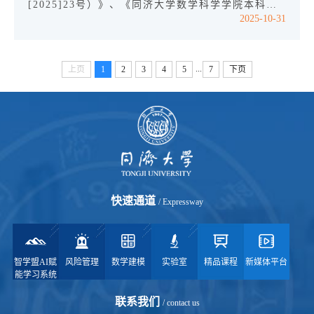
员名单（第二批）公示如下：比亚迪奖励金2111155
[2025]23号）》、《同济大学数学科学学院本科学
2025-10-31
起 航优秀博士奖学金2210155 占雨梦24118...
生奖学金评审细则（同济数内[2025]11号）》，经
学生自主申请、学院初评、学院本科生奖学金评审委
员会公开答辩讨论，现将2024-2025学年数学科学学
...
上页
1
2
3
4
5
7
下页
院本科生上海市奖学金拟获奖名单公示如下（按照学
号排序）：2024-2025学年本科生上海市奖学金
2350331 王梓胤2452371 李秋满公示期自即日起
至11月4日下午17：00止（3个工作日），如有异
议，请...
快速通道
/ Expressway
智学盟AI赋
风险管理
数学建模
实验室
精品课程
新媒体平台
能学习系统
联系我们
/ contact us