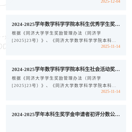
2025-12-04
发展基金专项奖学金评选实施细则（同济数内
[2025]21号）》，经学生自主申请、学院初评、学
院基金评审委员会公开答辩讨论，现将2024-2025学
2024-2025学年数学科学学院本科生优秀学生奖学金、校外捐赠奖学金拟获奖名单公示
年同济大学数学科学学院申嘉学生发展基金专项奖学
金拟获奖名单公示如下：“启航”学生海外研修奖学金
根据《同济大学学生奖励管理办法（同济学
2151219 王传臻“扬帆”学生国际会议奖学金
[2025]23号）》、《同济大学数学科学学院本科学
2025-11-14
2011293 王 泽“启明”学生访学交流奖学金2111169
生奖学金评审细则（同济数内[2025]11号）》，经
叶雨...
学生自主申请、学院初评、学院奖学金评审委员会审
核讨论，现将2024-2025学年数学科学学院本科生优
2024-2025学年数学科学学院本科生社会活动奖学金拟获奖名单公示
秀学生奖学金、校外捐赠奖学金拟获奖名单公示如下
（按照学号排序）：优秀学生一等奖学金2150834
根据《同济大学学生奖励管理办法（同济学
张俊豪2151219 王传臻2250037 沈芦歌2251291 曹
[2025]23号）》、《同济大学数学科学学院本科学
2025-11-14
哲瑜2251295 李林翰2251978 江煦宁2252938 许子
生奖学金评审细则（同济数内[2025]11号）》、
寒...
《同济大学本科生社会活动奖学金评定细则》，经学
生自主申请、学院初评、答辩评定以及学院本科生奖
2024-2025学年本科生奖学金申请者初评分数公示（二）
学金评审委员会审核讨论，现将2024-2025学年数学
科学学院本科生社会活动奖学金拟获奖名单公示如下
（按照学号排序）：2251978 江煦宁2253511 张