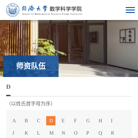
师资队伍
D
（以姓氏首字母为序）
A
B
C
D
E
F
G
H
I
J
K
L
M
N
O
P
Q
R