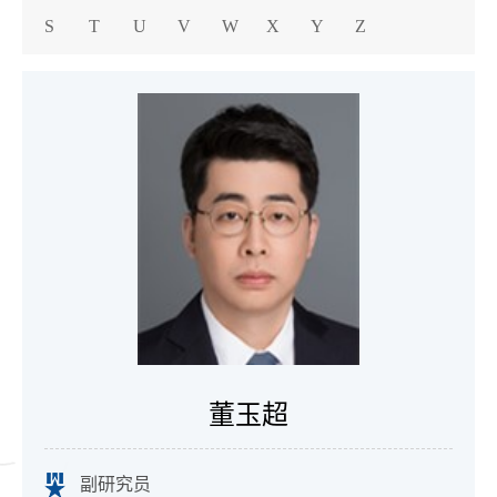
S
T
U
V
W
X
Y
Z
董玉超
副研究员