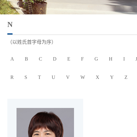
N
（以姓氏首字母为序）
A
B
C
D
E
F
G
H
I
R
S
T
U
V
W
X
Y
Z