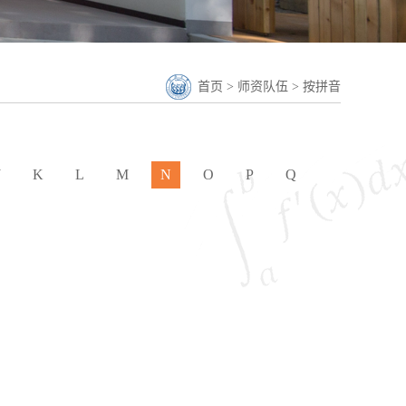
首页
>
师资队伍
>
按拼音
J
K
L
M
N
O
P
Q