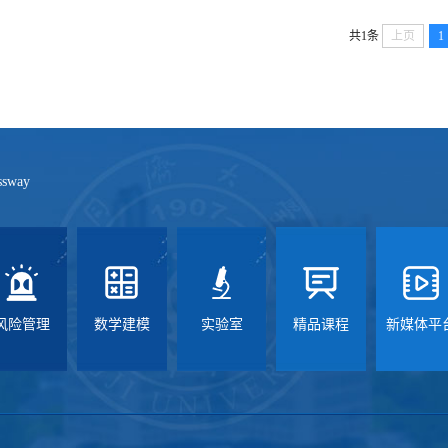
共1条
上页
1
ssway
风险管理
数学建模
实验室
精品课程
新媒体平