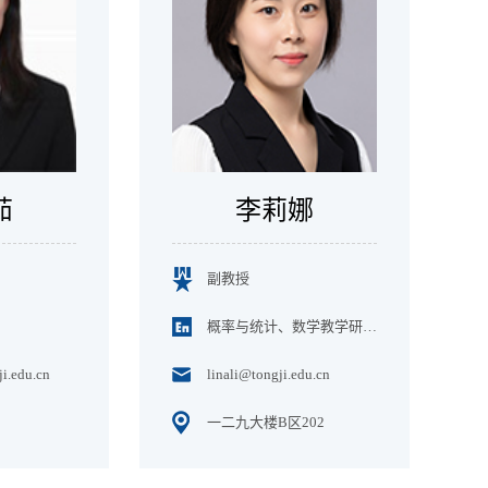
茹
李莉娜
副教授
概率与统计、数学教学研究中心
ji.edu.cn
linali@tongji.edu.cn
一二九大楼B区202