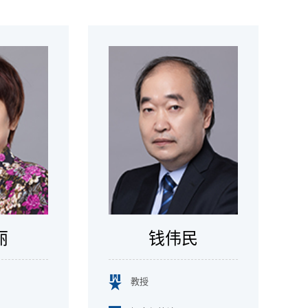
丽
钱伟民
教授