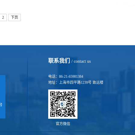
2
下页
联系我们
/ contact us
电话：86-21-65981384
地址：上海市四平路1239号 致远楼
台
官方微信