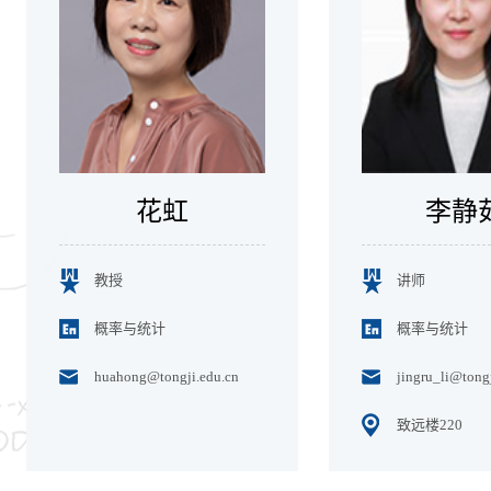
花虹
李静
教授
讲师
概率与统计
概率与统计
huahong@tongji.edu.cn
jingru_li@tong
致远楼220