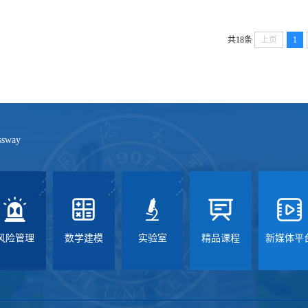
共18条
上页
1
ssway
风险管理
数学建模
实验室
精品课程
新媒体平