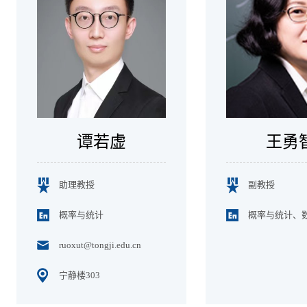
谭若虚
王勇
助理教授
副教授
概率与统计
ruoxut@tongji.edu.cn
宁静楼303