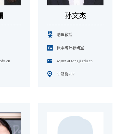
珊
孙文杰
助理教授
概率统计教研室
edu.cn
wjsun at tongji.edu.cn
宁静楼207