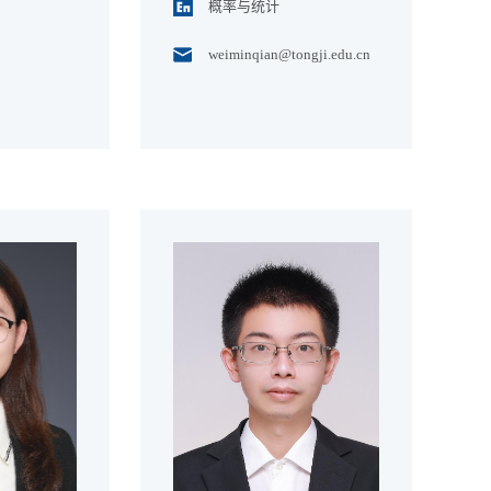
概率与统计
weiminqian@tongji.edu.cn