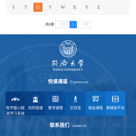
S
T
U
V
W
X
Y
Z
共0条
上页
1
下页
快速通道
/ Expressway
智学盟AI赋
风险管理
数学建模
实验室
精品课程
新媒体平台
能学习系统
联系我们
/ contact us