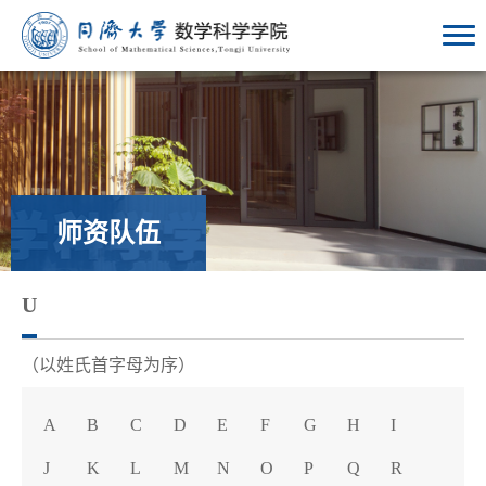
师资队伍
U
（以姓氏首字母为序）
A
B
C
D
E
F
G
H
I
J
K
L
M
N
O
P
Q
R