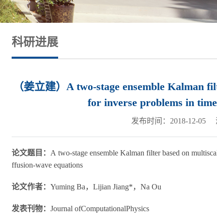
科研进展
（姜立建）A two-stage ensemble Kalman filter
for inverse problems in time
发布时间：2018-12-05
论文题目：
A two-stage ensemble Kalman filter based on multiscal
ffusion-wave equations
论文作者：
Yuming Ba，Lijian Jiang*，Na Ou
发表刊物：
Journal ofComputationalPhysics