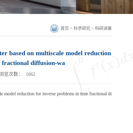
首页
>
科学研究
>
科研进展
 based on multiscale model reduction
 fractional diffusion-wa
浏览次数：
1662
e model reduction for inverse problems in time fractional di