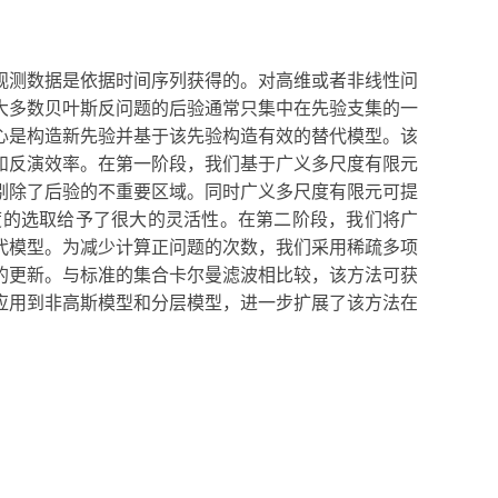
观测数据是依据时间序列获得的。对高维或者非线性问
大多数贝叶斯反问题的后验通常只集中在先验支集的一
心是构造新先验并基于该先验构造有效的替代模型。该
和反演效率。在第一阶段，我们基于广义多尺度有限元
剔除了后验的不重要区域。同时广义多尺度有限元可提
度的选取给予了很大的灵活性。在第二阶段，我们将广
代模型。为减少计算正问题的次数，我们采用稀疏多项
的更新。与标准的集合卡尔曼滤波相比较，该方法可获
应用到非高斯模型和分层模型，进一步扩展了该方法在