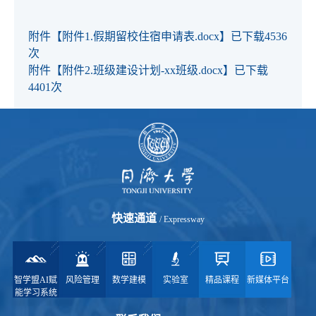
附件【
附件1.假期留校住宿申请表.docx
】已下载
4536
次
附件【
附件2.班级建设计划-xx班级.docx
】已下载
4401
次
快速通道
/ Expressway
智学盟AI赋
风险管理
数学建模
实验室
精品课程
新媒体平台
能学习系统