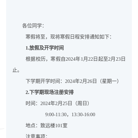
各位同学：
寒假将至，现将寒假日程安排通知如下：
1.
放假及开学时间
根据校历，寒假自
2024
年
1
月
22
日起至
2
月
23
日
止。
下学期开学时间：
2024
年
2
月
26
日（星期一）
2.
下学期现场注册安排
时间：
2024
年
2
月
25
日（周日）
9:00-11:30
，
13:30-16:00
地点：致远楼
101
室
注意事项：