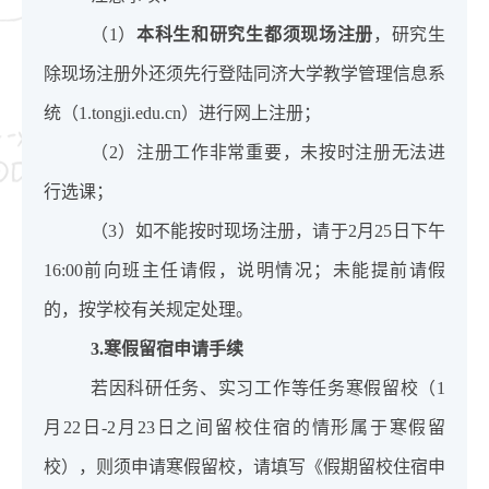
（
1
）
本科生和研究生都须现场注册
，研究生
除现场注册外还须先行登陆同济大学教学管理信息系
统（
1.tongji.edu.cn
）进行网上注册；
（
2
）注册工作非常重要，未按时注册无法进
行选课；
（
3
）如不能按时现场注册，请于
2
月
25
日下午
16:00
前向班主任请假，说明情况；未能提前请假
的，按学校有关规定处理。
3.
寒假留宿申请手续
若因科研任务、实习工作等任务寒假留校（
1
月
22
日
-2
月
23
日之间留校住宿的情形属于寒假留
校），则须申请寒假留校，请填写《假期留校住宿申