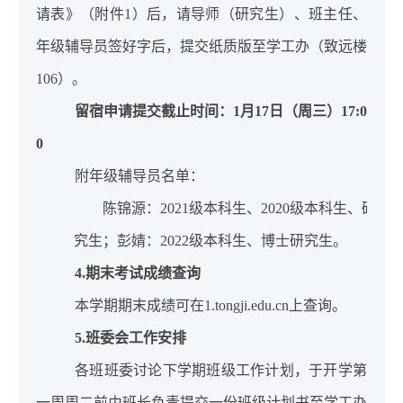
请表》（附件
1
）后，请导师（研究生）、班主任、
年级辅导员签好字后，提交纸质版至学工办（致远楼
106
）。
留宿申请提交截止时间：
1
月
17
日（周三）
17:0
0
附年级辅导员名单：
陈锦源：
2021
级本科生、
2020
级本科生、硕士
究生；彭婧：
2022
级本科生、博士研究生。
4.
期末考试成绩查询
本学期期末成绩可在
1.tongji.edu.cn
上查询。
5.
班委会工作安排
各班班委讨论下学期班级工作计划，于开学第
一周周二前由班长负责提交一份班级计划书至学工办