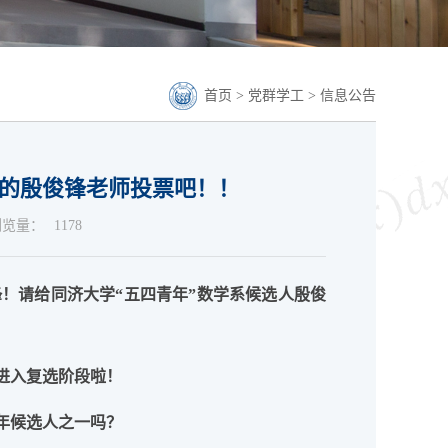
首页
>
党群学工
>
信息公告
的殷俊锋老师投票吧！！
浏览量：
1178
！请给同济大学“五四青年”数学系候选人殷俊
进入复选阶段啦！
年候选人之一吗？