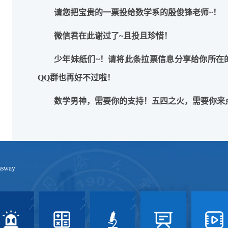
请您把宝贵的一票投给数学系的殷俊锋老师
~
！
微信君在此谢过了
~
且投且珍惜！
少年妹纸们
~
！请将此条拉票信息分享给你所在
QQ
群也再好不过啦！
数学男神
，需要你的支持！
五四之火
，需要你来
ssway