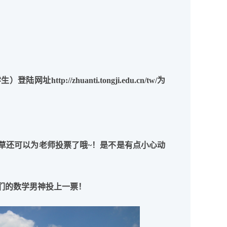
学生）登陆网址
http://zhuanti.tongji.edu.cn/tw/
为
草还可以为老师投票了哦
~
！是不是有点
小心动
们的数学男神投上一票！