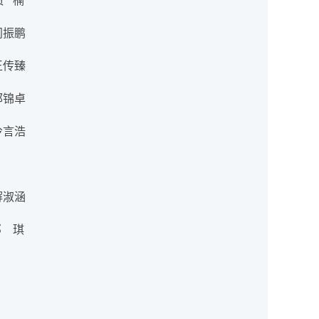
 楠
闫振鹏
王传臻
郭锦卓
冷言浩
解淑涵
 邓 琪