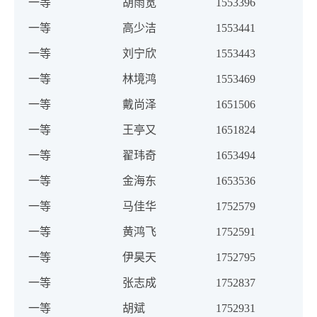
一等
胡雨宽
1553396
一等
高少洁
1553441
一等
刘宁欣
1553443
一等
林境鸿
1553469
一等
戴尚泽
1651506
一等
王亭又
1651824
一等
翟玮奇
1653494
一等
金海东
1653536
一等
马佳华
1752579
一等
黄鸿飞
1752591
一等
伊昊天
1752795
一等
张志成
1752837
一等
胡斌
1752931