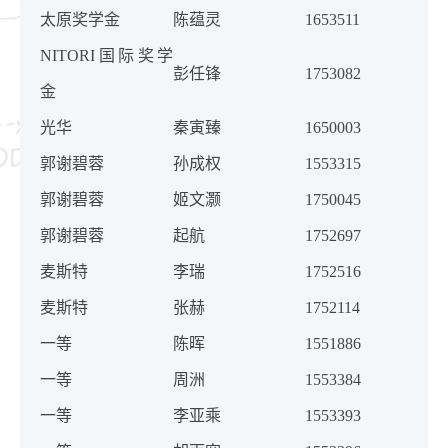
太原奖学金
陈蕴灵
1653511
NITORI国际奖学
彭任锋
1753082
金
光华
秦寅臻
1650003
郭谢碧蓉
孙成权
1553315
郭谢碧蓉
姬文灏
1750045
郭谢碧蓉
起航
1752697
麦斯特
李瑞
1752516
麦斯特
张赫
1752114
一等
陈晖
1551886
一等
周洲
1553384
一等
李亚乘
1553393