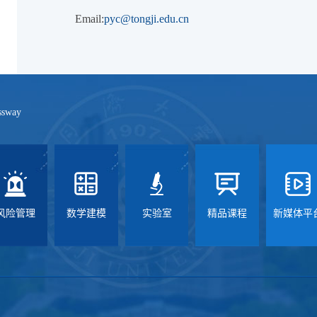
Email:
pyc@tongji.edu.cn
ssway
风险管理
数学建模
实验室
精品课程
新媒体平