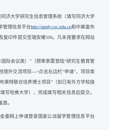
录同济大学研究生信息管理系统（填写同济大学
学管理信息平台
http://apply.csc.edu.cn
和中美富布
复印件提交至瑞安楼506。凡未按要求在网站
非国际会议类）”（预审表需登陆“研究生教育管
他境外交流项目--->点击右边栏“申请”，项目类
富布莱特联合培养博士项目”（如已有外方学校接
请填写哈佛大学），完成填写相关信息后提交，
盖章。
基金委网上申请登录国家公派留学管理信息平台