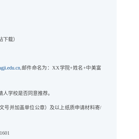
站下载）
edu.cn
,邮件命名为：XX学院+姓名+中美富
请人学校是否同意推荐。
带文号并加盖单位公章）及以上纸质申请材料寄/
601