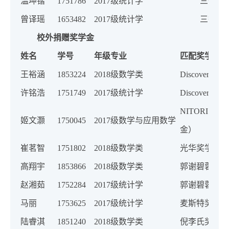
温坤锴
1751786
2017级统计学
三等奖
曾译瑶
1653482
2017级统计学
三等奖
校外捐赠奖学金
姓名
学号
年级专业
匹配奖学金
王裕涵
1853224
2018级数学类
Discove
许铭浩
1751749
2017级统计学
Discove
NITORI
姬文灏
1750045
2017级数学与应用数学
金）
崔茗智
1751802
2018级数学类
光华奖学金（
高翔宇
1853866
2018级数学类
郭谢碧蓉奖学
赵湘茹
1752284
2017级统计学
郭谢碧蓉奖学
马丽
1753625
2017级统计学
麦斯特奖学金
陆睿淇
1851240
2018级数学类
倪李氏奖学金