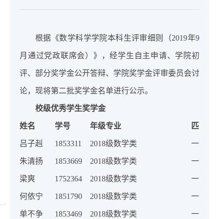
根据《数学科学学院本科生评审细则（2019年9
月通过党政联席会）》，经学生自主申请、学院初
评、部分奖学金公开答辩、学院奖学金评审委员会讨
论，现将第二批奖学金名单进行公示。
校级优秀学生奖学金
姓名
学号
年级专业
匹配奖
吕子赳
1853311
2018级数学类
一等奖
朱清扬
1853669
2018级数学类
一等奖
梁爽
1752364
2018级数学类
一等奖
何依宁
1851790
2018级数学类
一等奖
单不争
1853469
2018级数学类
一等奖