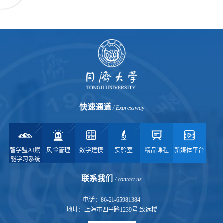
快速通道
/ Expressway
智学盟AI赋
风险管理
数学建模
实验室
精品课程
新媒体平台
能学习系统
联系我们
/ contact us
电话：86-21-65981384
地址：上海市四平路1239号 致远楼