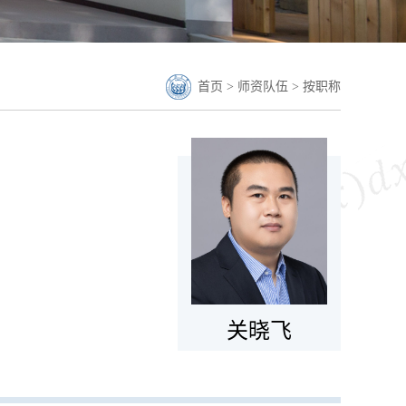
首页
>
师资队伍
>
按职称
关晓飞