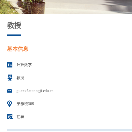
教授
基本信息
计算数学
教授
guanxf at tongji.edu.cn
宁静楼309
在职