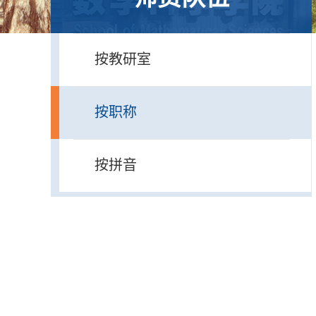
按教研室
按职称
按拼音