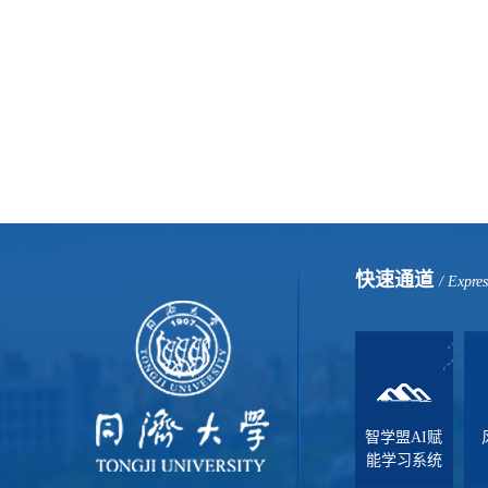
快速通道
/ Expre
智学盟AI赋
能学习系统