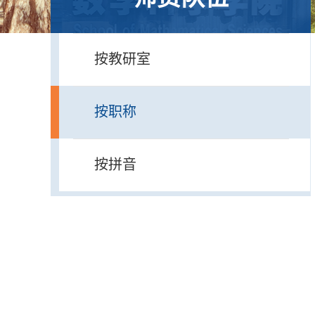
按教研室
按职称
按拼音