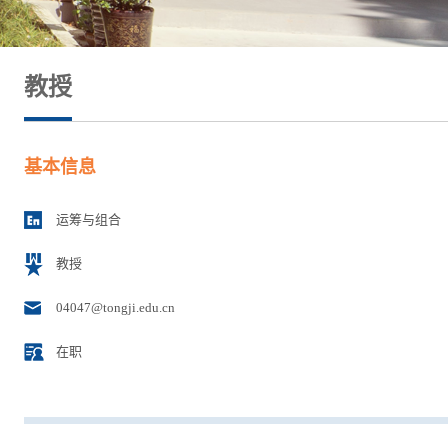
教授
基本信息
运筹与组合
教授
04047@tongji.edu.cn
在职