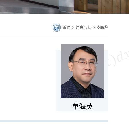
首页
>
师资队伍
>
按职称
单海英