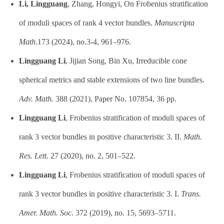
Li, Lingguang
, Zhang, Hongyi, On Frobenius stratification
of moduli spaces of rank 4 vector bundles.
Manuscripta
Math
.173 (2024), no.3-4, 961–976.
Lingguang Li
, Jijian Song, Bin Xu, Irreducible cone
spherical metrics and stable extensions of two line bundles.
Adv. Math.
388 (2021), Paper No. 107854, 36 pp.
Lingguang Li
, Frobenius stratification of moduli spaces of
rank 3 vector bundles in positive characteristic 3. II.
Math.
Res. Lett.
27 (2020), no. 2, 501–522.
Lingguang Li
, Frobenius stratification of moduli spaces of
rank 3 vector bundles in positive characteristic 3. I.
Trans.
Amer. Math. Soc.
372 (2019), no. 15, 5693–5711.