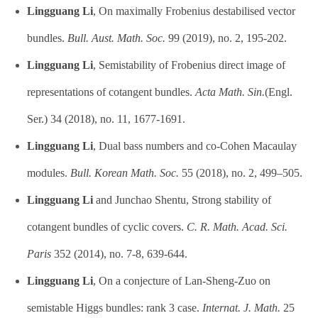
Lingguang Li
, On maximally Frobenius destabilised vector
bundles.
Bull. Aust. Math. Soc.
99 (2019), no. 2, 195-202.
Lingguang Li
, Semistability of Frobenius direct image of
representations of cotangent bundles.
Acta Math. Sin.
(Engl.
Ser.) 34 (2018), no. 11, 1677-1691.
Lingguang Li
, Dual bass numbers and co-Cohen Macaulay
modules.
Bull. Korean Math. Soc.
55 (2018), no. 2, 499–505.
Lingguang Li
and Junchao Shentu, Strong stability of
cotangent bundles of cyclic covers.
C. R. Math. Acad. Sci.
Paris
352 (2014), no. 7-8, 639-644.
Lingguang Li
, On a conjecture of Lan-Sheng-Zuo on
semistable Higgs bundles: rank 3 case.
Internat. J. Math.
25