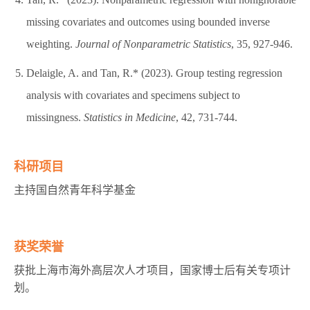
missing covariates and outcomes using bounded inverse
weighting.
Journal of Nonparametric Statistics
, 35, 927-946.
Delaigle, A. and Tan, R.* (2023). Group testing regression
analysis with covariates and specimens subject to
missingness.
Statistics in Medicine
, 42, 731-744.
科研项目
主持国自然青年科学基金
获奖荣誉
获批上海市海外高层次人才项目，国家博士后有关专项计
划。