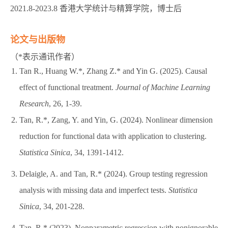
2021.8-2023.8 香港大学统计与精算学院，博士后
论文与出版物
（*表示通讯作者）
Tan R., Huang W.*, Zhang Z.* and Yin G. (2025). Causal
effect of functional treatment.
Journal of Machine Learning
Research
, 26, 1-39.
Tan, R.*, Zang, Y. and Yin, G. (2024). Nonlinear dimension
reduction for functional data with application to clustering.
Statistica Sinica
, 34, 1391-1412.
Delaigle, A. and Tan, R.* (2024). Group testing regression
analysis with missing data and imperfect tests.
Statistica
Sinica
, 34, 201-228.
Tan, R.* (2023). Nonparametric regression with nonignorable