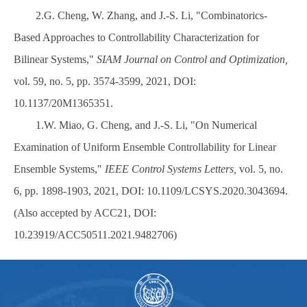
2.G. Cheng, W. Zhang, and J.-S. Li, "Combinatorics-
Based Approaches to Controllability Characterization for
Bilinear Systems,"
SIAM Journal on Control and Optimization,
vol. 59, no. 5, pp. 3574-3599, 2021, DOI:
10.1137/20M1365351
.
1.W. Miao, G. Cheng, and J.-S. Li, "On Numerical
Examination of Uniform Ensemble Controllability for Linear
Ensemble Systems,"
IEEE Control Systems Letters,
vol. 5, no.
6, pp. 1898-1903, 2021, DOI:
10.1109/LCSYS.2020.3043694
.
(Also accepted by ACC21, DOI:
10.23919/ACC50511.2021.9482706
)