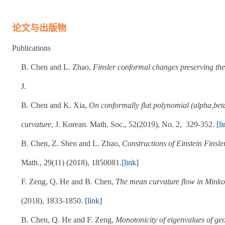
论文与出版物
Publications
B. Chen and L. Zhao,
Finsler conformal changes preserving the
J.
B. Chen and K. Xia,
On conformally flat polynomial (alpha,beta
curvature
, J. Korean. Math. Soc., 52(2019), No. 2, 329-352.
[li
B. Chen, Z. Shen and L. Zhao,
Constructions of Einstein Finsl
Math., 29(11) (2018), 1850081.
[link]
F. Zeng, Q. He and B. Chen,
The mean curvature flow in Minko
(2018), 1833-1850.
[link]
B. Chen, Q. He and F. Zeng,
Monotonicity of eigenvalues of geo