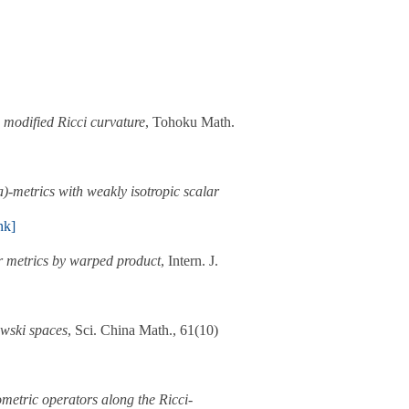
 modified Ricci curvature
, Tohoku Math.
)-metrics with weakly isotropic scalar
nk]
er metrics by warped product
, Intern. J.
wski spaces
, Sci. China Math., 61(10)
metric operators along the Ricci-