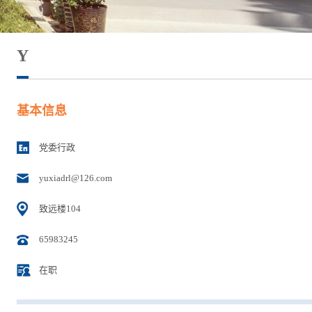
Y
基本信息
党委行政
yuxiadrl@126.com
致远楼104
65983245
在职