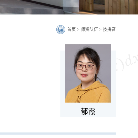
首页
>
师资队伍
>
按拼音
郁霞