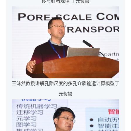
移与封堵规律 丁元贺摄
王沫然教授讲解孔隙尺度的多孔介质输运计算模型丁
元贺摄