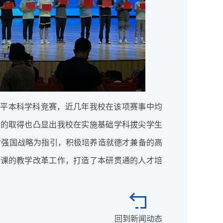
水平本科学科竞赛，近几年我校在该项赛事中均
绩的取得也凸显出我校在实施基础学科拔尖学生
才强国战略为指引，积极培养造就德才兼备的高
础课的教学改革工作，打造了本研贯通的人才培
回到新闻动态