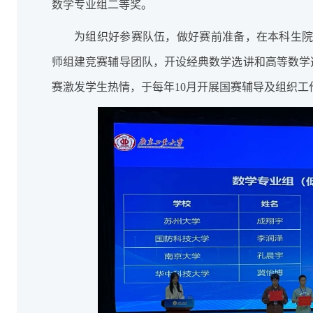
数学专业组二等奖。
为组织好参赛队伍，做好赛前准备，在本科生
师组建竞赛辅导团队，开设经典数学选讲和高等数学
赛激发学生热情，于每年10月开展国赛辅导及组织工