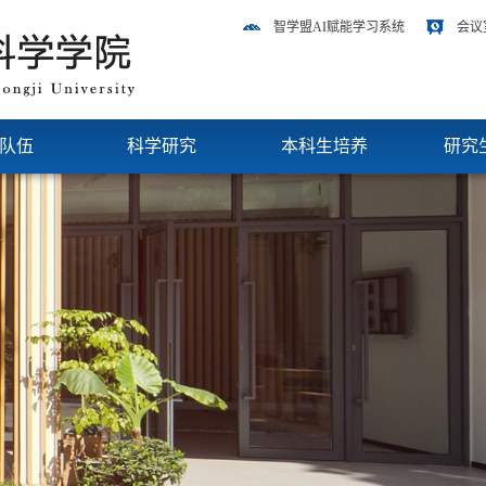
智学盟AI赋能学习系统
会议
队伍
科学研究
本科生培养
研究