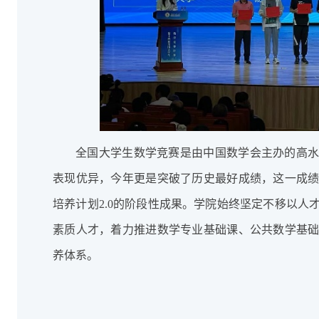
全国大学生数学竞赛是由中国数学会主办的高
表现优异，今年更是突破了历史最好成绩，这一成
培养计划2.0的阶段性成果。学院始终坚定不移以人
素质人才，着力推进数学专业基础课、公共数学基
养体系。