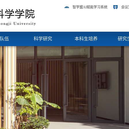
智学盟AI赋能学习系统
会议
队伍
科学研究
本科生培养
研究