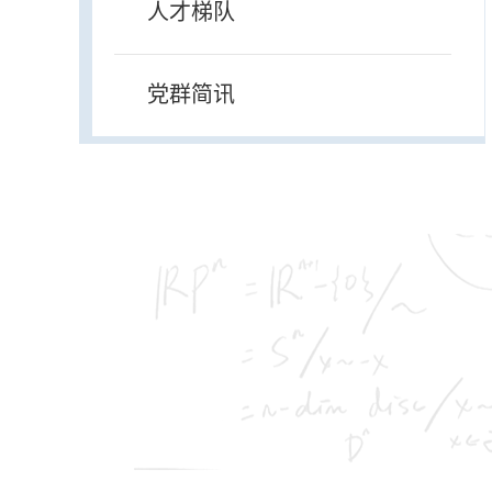
人才梯队
党群简讯