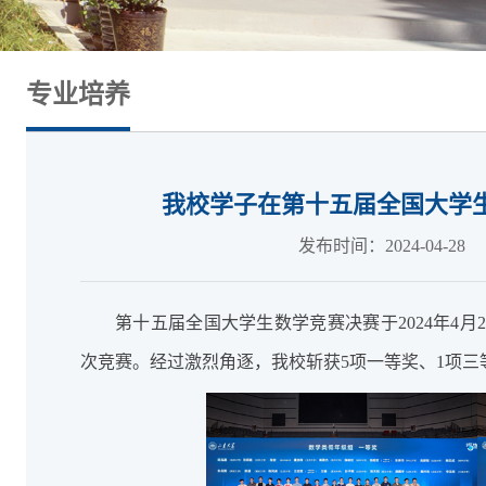
专业培养
我校学子在第十五届全国大学
发布时间：2024-04-28
第十五届全国大学生数学竞赛决赛于
2024
年
4
月
次竞赛。经过激烈角逐，我校斩获
5
项一等奖、
1
项三