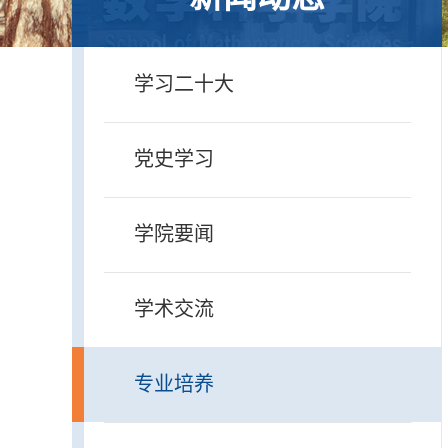
学习二十大
党史学习
学院要闻
学术交流
专业培养