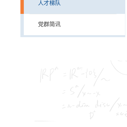
人才梯队
党群简讯