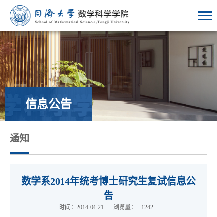
信息公告
通知
数学系2014年统考博士研究生复试信息公
告
时间：2014-04-21
浏览量：
1242