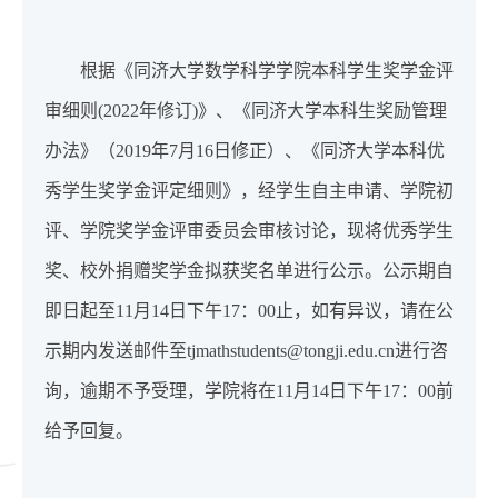
根据《同济大学数学科学学院本科学生奖学金评
审细则(2022年修订)》、《同济大学本科生奖励管理
办法》（2019年7月16日修正）、《同济大学本科优
秀学生奖学金评定细则》，经学生自主申请、学院初
评、学院奖学金评审委员会审核讨论，现将优秀学生
奖、校外捐赠奖学金拟获奖名单进行公示。公示期自
即日起至11月14日下午17：00止，如有异议，请在公
示期内发送邮件至tjmathstudents@tongji.edu.cn进行咨
询，逾期不予受理，学院将在11月14日下午17：00前
给予回复。