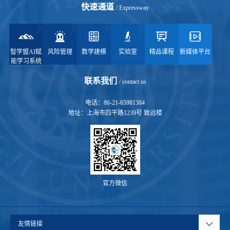
快速通道
/ Expressway
智学盟AI赋
风险管理
数学建模
实验室
精品课程
新媒体平台
能学习系统
联系我们
/ contact us
电话：86-21-65981384
地址：上海市四平路1239号 致远楼
官方微信
友情链接