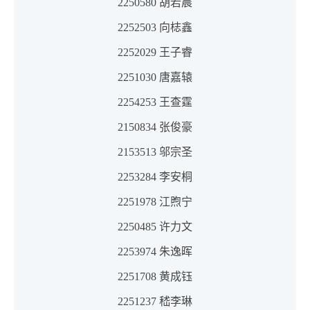
2250580 胡若晨
2252503 向梽鑫
2252029 王子睿
2251030 唐嘉辕
2254253 王查霆
2150834 张俊豪
2153513 邬宗圣
2253284 李安桐
2251978 江煦宁
2250485 许力文
2253974 朱逸晖
2251708 黄成钰
2251237 嵇李琳