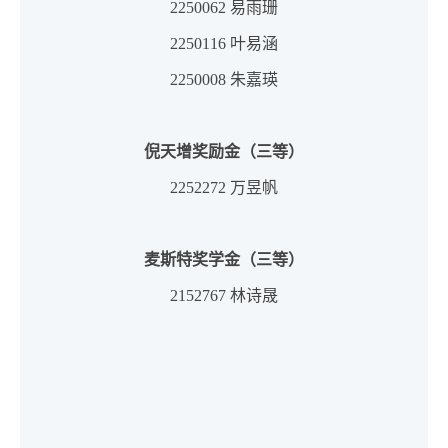
2250062
易雨珊
2250116
叶易涵
2250008
朱嘉瑛
倪天增奖励金（三等）
2252272
万昱帆
麦斯特奖学金（三等）
2152767
林诗晟