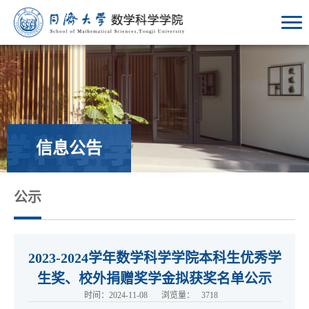
信息公告
公示
2023-2024学年数学科学学院本科生优秀学
生奖、校外捐赠奖学金拟获奖名单公示
时间：2024-11-08
浏览量：
3718