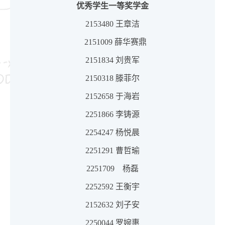
优秀学生一等奖学金
2153480 王章洁
2151009 薛华赛鼎
2151834 刘贵军
2150318 滕菲尔
2152658 于海岩
2251866 李铸源
2254247 杨悦晨
2251291 曹哲瑜
2251709 杨磊
2252592 王衡宇
2152632 刘子安
2250044 罗婉惠