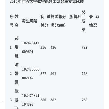
2015年同济大学数学系硕士研究生复试成绩
总
序
姓
初试
复试总分（折算后
录取
考生编号
成
号
名
总分
满分500）
情况
绩
郝
102475411
1
增
356
436
792
609601
慧
陈
102475000
2
姗
377
401
778
002147
姗
张
102475321
3
鹏
386
382
768
104897
飞