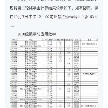
现将第二轮奖学金计算结果公示如下，如有疑问，请
在10月3日中午12：00前反馈至tjmathyouth@163.co
m。
2018级数学与应用数学