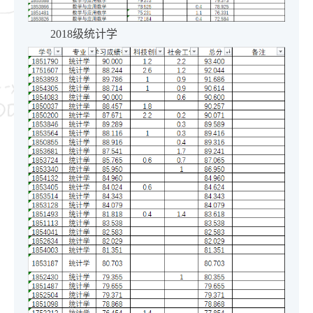
2018级统计学