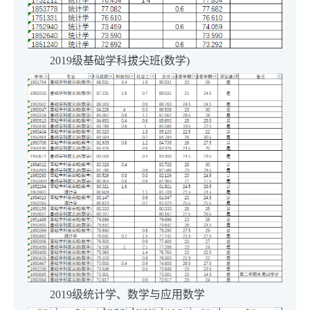
2019级基础学科拔尖班(数学)
2019级统计学、数学与应用数学