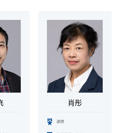
飞
肖彤
讲师