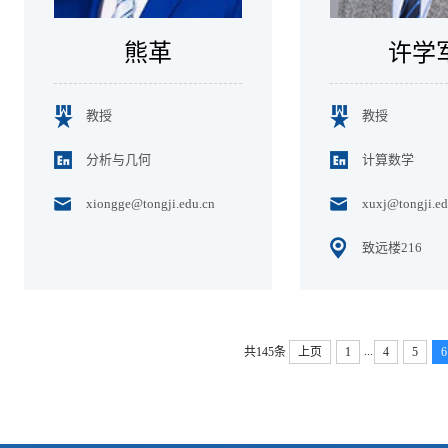
熊革
许学
教授
教授
分析与几何
计算数学
xiongge@tongji.edu.cn
xuxj@tongji.ed
致远楼216
...
共145条
上页
1
4
5
6