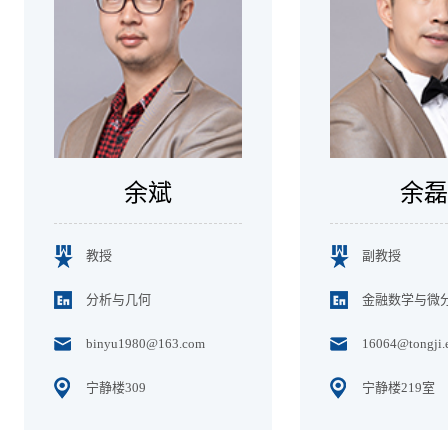
余斌
余磊
教授
副教授
分析与几何
金融数学与微
binyu1980@163.com
16064@tongji.
宁静楼309
宁静楼219室