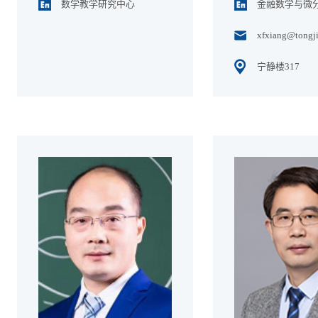
数学教学研究中心
金融数学与微
xfxiang@tongji
宁静楼317