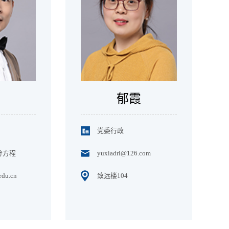
郁霞
党委行政
分方程
yuxiadrl@126.com
edu.cn
致远楼104