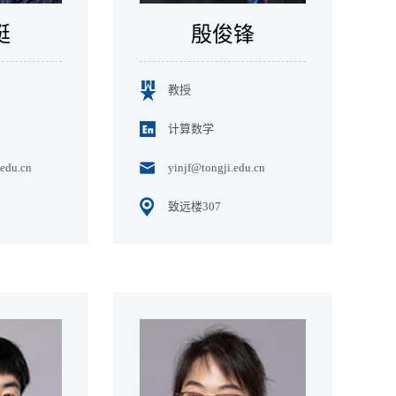
挺
殷俊锋
教授
计算数学
edu.cn
yinjf@tongji.edu.cn
致远楼307