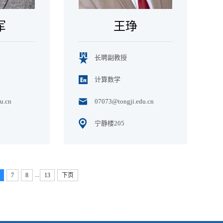
军
王琤
长聘副教授
计算数学
u.cn
07073@tongji.edu.cn
宁静楼205
...
7
8
13
下页