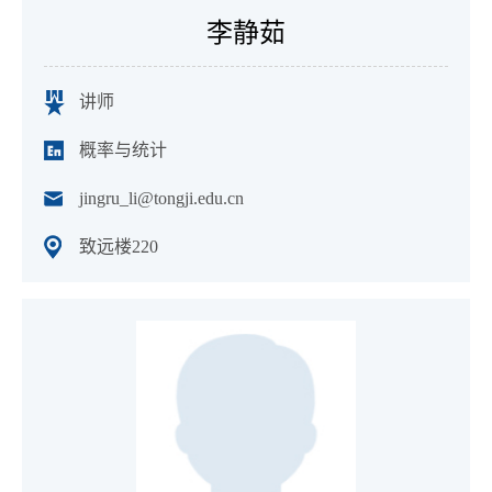
李静茹
讲师
概率与统计
jingru_li@tongji.edu.cn
致远楼220