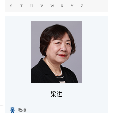
S
T
U
V
W
X
Y
Z
梁进
教授