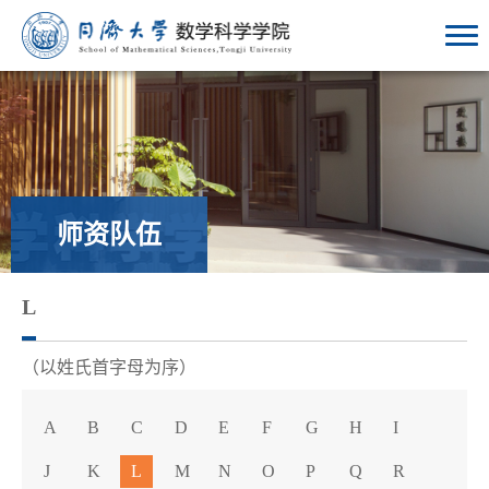
师资队伍
L
（以姓氏首字母为序）
A
B
C
D
E
F
G
H
I
J
K
L
M
N
O
P
Q
R