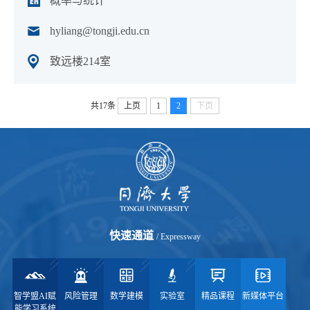
概率与统计
hyliang@tongji.edu.cn
致远楼214室
共17条
上页
1
2
下页
快速通道
/ Expressway
智学盟AI赋
风险管理
数学建模
实验室
精品课程
新媒体平台
能学习系统