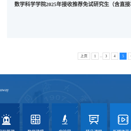
...
上页
1
3
4
5
ssway