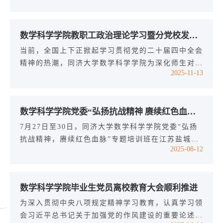
程学院、化学科学与工程学院、海洋与地球科学学
院、生命科学与技术学院等同济大学分党校第二学习
数学科学学院教职工政治理论学习暨分党校发展对象培训班共赴浦东开展“科技强国”主题实践研学活动
联盟成员单位联合举办，物理科学与工程学院党委书
记、分党校校长史成宇，化学科学与工程学院党委书
当前，全国上下正掀起学习贯彻党的二十届四中全会
记、分党校校长曹同成出席，400余名基础学科专任
精神的热潮，同济大学数学科学学院为深化师生对科
2025-11-13
教师参加。数学科学学院党委书记、分...
技前沿发展的认识，增强学科建设与国家战略需求的
衔接，2025年11月11日，组织教师代表及分党校发
展对象培训班学员，赴浦东新区开展“科技强国”主题
数学科学学院党委“弘扬抗战精神 赓续红色血脉”专题培训班在江苏盐城新四军干部学院顺利举办
实践研学活动。先后走访了中国科学院上海高等研究
院（上海同步辐射光源）、张江集团模力社区垂模应
7月27日至30日，同济大学数学科学学院党委“弘扬
用赋能中心及张江机器人谷展厅，近距离感受上海科
抗战精神，赓续红色血脉”专题培训班在江苏盐城新
2025-08-12
技创新高地的蓬勃活力。首先，...
四军干部学院（中共盐城市委党校）顺利举办。值此
中国人民抗日战争暨世界反法西斯战争胜利80周年
之际，弘扬抗战精神，赓续红色血脉，为学院各项事
数学科学学院毕业生党员离校教育大会顺利推进
业迈向新高度提振精气神。本次培训由学院党委书记
李静茹、副书记杨亦挺带队，教工第一党支部、教工
为深入贯彻中央八项规定精神学习教育，认真学习领
第二党支部、智能计算支部和学生党支部书记代表等
会习近平总书记关于加强党的作风建设的重要论述，