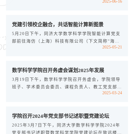
2025-06-16
30位师生党员同志共同参加。27日晚...
学习领会和贯彻落实中央八项规定及其实施细则精
神，引导毕业生党员锤炼党性、提高思想觉悟，数学
科学学院党委于6月11日在宁静楼101党员之家开展
党建引领校企融合，共话智能计算新图景
2025届毕业生党员离校教育大会，全体毕业生党员
同志以线上线下相结合形式全过程参与大会，学院党
5月20日下午，同济大学数学科学学院智能计算党支
委书记李静茹、组织员杨璐柳婷、辅导员代表朱鹏高
部前往海仿（上海）科技有限公司（下文简称“海仿
2025-05-21
参加会议。座谈会上，35名毕业生党员...
科技”）实地交流研学。此次交流旨在加强校企合
作，推进师生党员系统了解行业前沿技术和发展趋
势，促进学术与产业深度融合。首先，海仿科技相关
数学科学学院召开务虚会谋划2025年发展
负责人带领调研团队参观公司的研发中心、技术展示
区等核心区域。在展示区，党员们通过丰富的案例展
3月19日下午，数学科学学院召开务虚会，学院领导
示，深入了解海仿科技在智能仿真、数值计算等领域
班子、学术委员会委员、课程负责人、教工党支部书
2025-03-24
的前沿技术和创新应用。 随后，双方...
记等参加了会议。大家齐聚一堂，就学院目前的发展
性问题畅所欲言、出谋划策，力求以务虚谋求务实、
实干与创新。会议由孙树瑜教授主持。会上，李静茹
学院召开2024年党支部书记述职暨党建论坛
书记围绕“十四五”规划完成情况、学校重大改革事
项、国内院校数学学科相关数据对比等问题进行专题
2025年3月7日下午，同济大学数学科学学院2024年
汇报。与会教师围绕十五五学院发展目标与定位、人
党支部书记述职暨数学科学学院党建论坛在致远楼