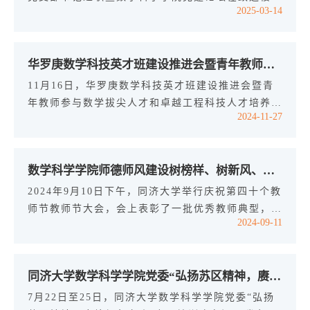
2025-03-14
事人才改革“一院一策”、以华罗...
101会议室举行。活动由学院党委书记李静茹主持，
学院党委委员、纪委委员、教工支部书记、学生支部
书记以及师生党员代表20余人参加。论坛首先进行
华罗庚数学科技英才班建设推进会暨青年教师参与数学拔尖人才和卓越工程科技人才培养新模式研讨会在华罗庚纪念馆顺利举行
党支部书记述职，2名教工支部书记和5名学生支部
书记围绕支部年度中心工作开展情况依次进行述职，
11月16日，华罗庚数学科技英才班建设推进会暨青
阐述本支部年度基础党务开展情况、取得的成效成
年教师参与数学拔尖人才和卓越工程科技人才培养新
2024-11-27
绩、凝练的工作特色、开创的党建品牌、当前...
模式研讨会在江苏省常州市金坛区华罗庚纪念馆顺利
举行。数学科学学院党政领导班子成员、教工党支部
书记、2024级华罗庚数学科技英才班班主任、部分
数学科学学院师德师风建设树榜样、树新风、树成效
授课青年教师、学院教务办主任、党委组织员等共计
16位教师参加。研学团队首先在讲解员的带领下全
2024年9月10日下午，同济大学举行庆祝第四十个教
面参访了华罗庚纪念馆。步入馆内，大厅矗立着华罗
师节教师节大会，会上表彰了一批优秀教师典型，我
2024-09-11
庚先生的铜像。纪念馆展厅呈圆形，与...
院张莉老师、彭婧老师、廖洒丽老师三位老师获奖。
张莉老师荣获2024年同济大学教书育人先进奖、创
新实践奖 彭婧老师荣获2024年同济大学教书育人先
同济大学数学科学学院党委“弘扬苏区精神，赓续红色血脉”专题培训班在江西瑞金干部学院举办
进奖、英才新秀奖廖洒丽老师荣获2024年同济大学
管理服务先进奖、三等奖01 坚持第一标准以一流师
7月22日至25日，同济大学数学科学学院党委“弘扬