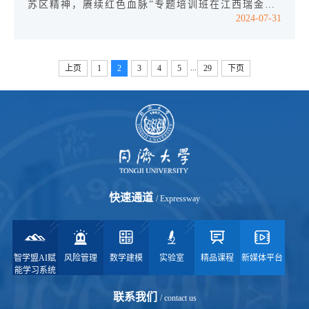
德涵养一流师风 近年来教职工师德涵养师风营造的
苏区精神，赓续红色血脉”专题培训班在江西瑞金干
2024-07-31
主题活动集锦学院坚持师德师风建设作为...
部学院顺利举行。数学科学学院党委副书记、纪委书
记杨亦挺，党委副书记方璐带队教工第一党支部、教
工第二党支部和学生党支部书记代表等28位师生前
...
上页
1
2
3
4
5
29
下页
往瑞金探寻红军长征的起点，感受那段不朽的历史，
深刻领悟苏区精神，自觉传承红色血脉，为学院各项
事业的建设与发展凝心聚力。22号上午举行培训班
开班仪式。江西瑞金干部学院刘畅向学...
快速通道
/ Expressway
智学盟AI赋
风险管理
数学建模
实验室
精品课程
新媒体平台
能学习系统
联系我们
/ contact us