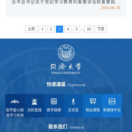
工作会议精神，聚焦教育数字化与人工智能对大学数
近平总书记关于党纪学习教育的重要讲话和重要指示
2024-06-30
学公共基础课程教学的深远影响，...
精神，推进党纪学习教育走深走实，在中国共产党成
立103周年之际，同济大学分党校第二学习联盟在6
月27日于德文图书馆二楼报告厅开展“遵规守纪刻印
...
上页
1
2
3
4
5
10
下页
在心 忠诚担当践之于行” 党纪知识竞赛。同济大学
党委组织部副部长杨秋华，同济大学党委学生工作部
副部长、学生处副处长王小莉，数学科学学院党委书
记李静茹、党委副书记方璐，生命...
快速通道
/ Expressway
智学盟AI赋
风险管理
数学建模
实验室
精品课程
新媒体平台
能学习系统
联系我们
/ contact us