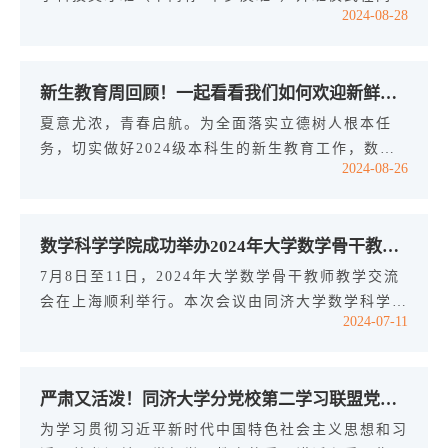
2024-08-28
注重培养同学们的数学思维、创新意识和...
大学经纬楼三楼报告厅顺利进行。中国科学院数学与
系统科学研究院副院长戴彧虹、研究生教学部主任刘
霞，同济大学本科生院院长吴志军、数学科学学院党
新生教育周回顾！一起看看我们如何欢迎新鲜同数人!
委书记李静茹、副院长李忠华、党委副书记方璐，华
罗庚先生弟子清华大学冯克勤教授、同济大学陆洪文
夏意尤浓，青春启航。为全面落实立德树人根本任
教授出席，同济大学数学科学学院首届华罗庚班学
务，切实做好2024级本科生的新生教育工作，数学
2024-08-26
生、2024级全体同学及部分2023...
科学学院结合自身实际，发挥学科特色，师生全员参
与，开展了新生入学教育周系列活动，有效强化了新
生入学教育的导向性、全面性和创新性，助力2024
数学科学学院成功举办2024年大学数学骨干教师教学交流会
级本科生新生顺利开启大学新生活。一、“很高兴见
到你”8月18日上午，2024级本科生新生正式入学报
7月8日至11日，2024年大学数学骨干教师教学交流
到，除了细致贴心的引导、接待等迎新服务外，学校
会在上海顺利举行。本次会议由同济大学数学科学学
2024-07-11
和学院还为同学们准备了“新生入学大礼...
院主办，高等教育出版社、同济大学高等数学课程虚
拟教研室协办。同济大学副校长许学军、高等教育出
版社副总编辑阳化冰出席会议并先后致辞，中国科学
严肃又活泼！同济大学分党校第二学习联盟党纪知识竞赛顺利举行
院院士、广州南方学院校长汤涛作题为“数学推动现
代科技”的开幕报告。会议积极响应2024年全国教育
为学习贯彻习近平新时代中国特色社会主义思想和习