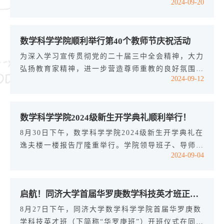
2024-09-20
会以无记名投票方式选举产生了由蔡...
大学举行，仪式由数学科学学院党委书记李静茹主
持。 仪式上，同济大学副校长、数学科学学院院长
许学军首先致辞，他向与会嘉宾介绍了同济大学数学
数学科学学院顺利举行第40个教师节庆祝活动
科学学院的发展历程、学科优势及研究成果，强调了
在当前时代背景下，两校合作开展双学位项目的重要
为深入学习宣传贯彻党的二十届三中全会精神，大力
意义。他表示，这一合作将为学生搭建起一座连接理
弘扬教育家精神，进一步营造尊师重教的良好氛围，
2024-09-12
论与实践、国内与国际的桥梁，为学...
9月10日，数学科学学院在致远楼108举行第40个教
师节庆祝活动。全体教职工参加活动，活动由学院党
委副书记、纪委书记杨亦挺主持。活动分为两个部
数学科学学院2024级新生开学典礼顺利举行！
分，首先进行荣休仪式。2023-2024年度学院共有6
位老师光荣退休。学院党委书记李静茹代表全院师生
8月30日下午，数学科学学院2024级新生开学典礼在
向到场的黄自萍、梁进两位退休教师献上鲜花，并致
逸夫楼一楼报告厅隆重举行。学院领导班子、导师和
2024-09-04
以最诚挚的祝福。李书记深情发言，她...
班主任代表、年级辅导员以及2024级本研全体新生
共同参加。开学典礼由学院党委副书记方璐老师主
持。 数学科学学院党委书记李静茹老师致辞，她代
启航！同济大学首届华罗庚数学科技英才班正式开班！
表学院向2024级本研新生表达最诚挚的欢迎。她指
出，数学是一个很严谨的学科，也是一个充满潜力和
8月27日下午，同济大学数学科学学院首届华罗庚数
挑战的学科，在同济数学，不仅仅传授数学知识，更
学科技英才班（下简称“华罗庚班”）开班仪式在同济