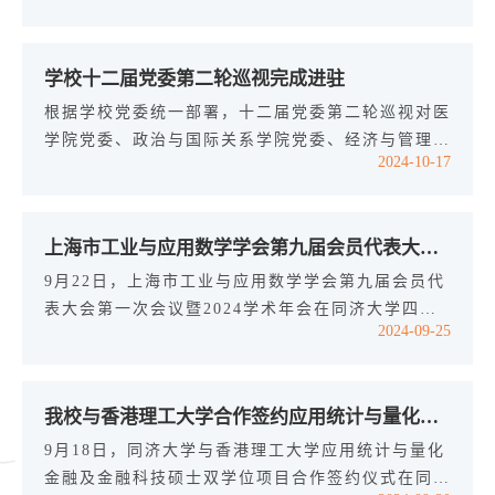
践和探索，这也是学院教职工学习的一次重要内容。
老师们先后参观了上海MBB EBC（未来城市展示中
学校十二届党委第二轮巡视完成进驻
心）和上海智能汽车解决方案展厅，并与华为上海研
究所的专家们共同开展workshop，深入了解前沿科
根据学校党委统一部署，十二届党委第二轮巡视对医
技，促进学术与产业的交流合作。在上海MBB
学院党委、政治与国际关系学院党委、经济与管理学
2024-10-17
EBC，老师们在华为工作人员的指引下，首先观
院党委、数学科学学院党委、环境科学与工程学院党
看...
委、人文学院党委6个党组织开展常规巡视。截至10
月16日，3个巡视组全部完成进驻工作。10月14日至
上海市工业与应用数学学会第九届会员代表大会第一次会议暨2024学术年会在同济大学举办
16日，被巡视学院分别召开巡视工作动员会。会
上，各巡视组组长分别作动员讲话，通报了巡视任务
9月22日，上海市工业与应用数学学会第九届会员代
和工作安排。校党委常务副书记冯身洪、常务副校长
表大会第一次会议暨2024学术年会在同济大学四平
2024-09-25
吕培明、校党委副书记吴广明、校党委...
路校区顺利召开。上海市工业与应用数学学会理事长
程晋、中国工业与应用数学学会副理事长雷震、同济
大学副校长许学军出席会议并先后致辞。上海地区各
我校与香港理工大学合作签约应用统计与量化金融及金融科技硕士双学位项目
高校、企事业单位近两百位代表参会。会议听取并审
议通过了理事会工作报告、理事会财务报告、监事会
9月18日，同济大学与香港理工大学应用统计与量化
工作报告、《章程》修订情况报告、选举办法等。大
金融及金融科技硕士双学位项目合作签约仪式在同济